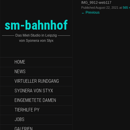
IMG_9912-web117
Published
August 22, 2021
at
565 
←
Previous
sm-bahnhof
———– Das Miet-Studio in Leipzig ———–
von Syonera von Styx
HOME
NEWS
VIRTUELLER RUNDGANG
SYONERA VON STYX
EINGEMIETETE DAMEN
TIERHILFE PY
JOBS
GALERIEN