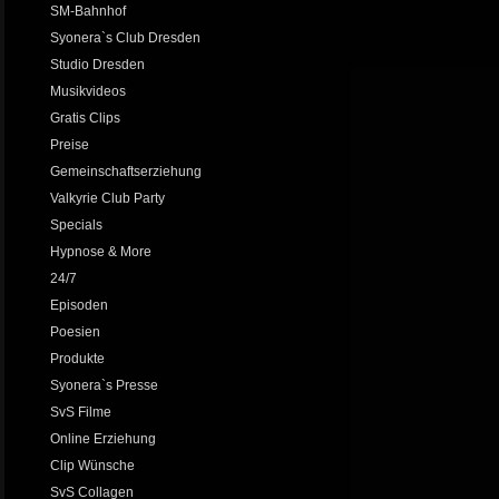
SM-Bahnhof
Syonera`s Club Dresden
Studio Dresden
Musikvideos
Gratis Clips
Preise
Gemeinschaftserziehung
Valkyrie Club Party
Specials
Hypnose & More
24/7
Episoden
Poesien
Produkte
Syonera`s Presse
SvS Filme
Online Erziehung
Clip Wünsche
SvS Collagen