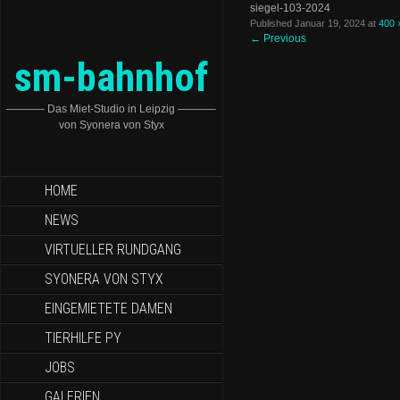
siegel-103-2024
Published
Januar 19, 2024
at
400 
←
Previous
sm-bahnhof
———– Das Miet-Studio in Leipzig ———–
von Syonera von Styx
HOME
NEWS
VIRTUELLER RUNDGANG
SYONERA VON STYX
EINGEMIETETE DAMEN
TIERHILFE PY
JOBS
GALERIEN