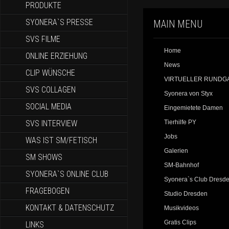
PRODUKTE
SYONERA`S PRESSE
MAIN MENU
SVS FILME
Home
ONLINE ERZIEHUNG
News
CLIP WÜNSCHE
VIRTUELLER RUNDG
SVS COLLAGEN
Syonera von Styx
SOCIAL MEDIA
Eingemietete Damen
SVS INTERVIEW
Tierhilfe PY
Jobs
WAS IST SM/FETISCH
Galerien
SM SHOWS
SM-Bahnhof
SYONERA`S ONLINE CLUB
Syonera`s Club Dresd
FRAGEBOGEN
Studio Dresden
KONTAKT & DATENSCHUTZ
Musikvideos
Gratis Clips
LINKS