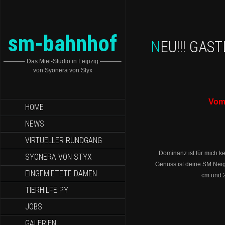
sm-bahnhof
NEU!!! GA
———– Das Miet-Studio in Leipzig ———–
von Syonera von Styx
Vom 
HOME
NEWS
VIRTUELLER RUNDGANG
Dominanz ist für mich k
SYONERA VON STYX
Genuss ist deine SM Neig
EINGEMIETETE DAMEN
cm und 
TIERHILFE PY
JOBS
GALERIEN