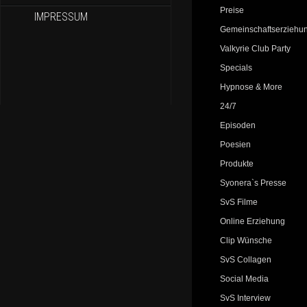
Preise
IMPRESSUM
Gemeinschaftserziehu
Valkyrie Club Party
Specials
Hypnose & More
24/7
Episoden
Poesien
Produkte
Syonera`s Presse
SvS Filme
Online Erziehung
Clip Wünsche
SvS Collagen
Social Media
SvS Interview