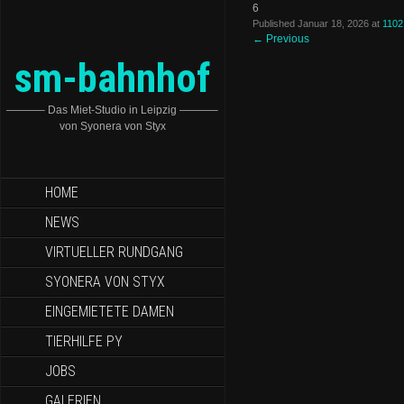
6
Published
Januar 18, 2026
at
1102
←
Previous
sm-bahnhof
———– Das Miet-Studio in Leipzig ———–
von Syonera von Styx
HOME
NEWS
VIRTUELLER RUNDGANG
SYONERA VON STYX
EINGEMIETETE DAMEN
TIERHILFE PY
JOBS
GALERIEN