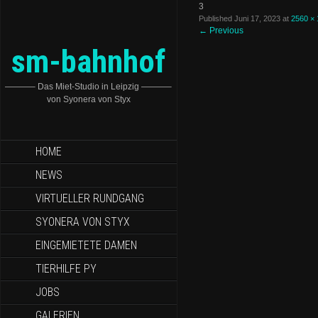
3
Published
Juni 17, 2023
at
2560 ×
←
Previous
sm-bahnhof
———– Das Miet-Studio in Leipzig ———–
von Syonera von Styx
HOME
NEWS
VIRTUELLER RUNDGANG
SYONERA VON STYX
EINGEMIETETE DAMEN
TIERHILFE PY
JOBS
GALERIEN