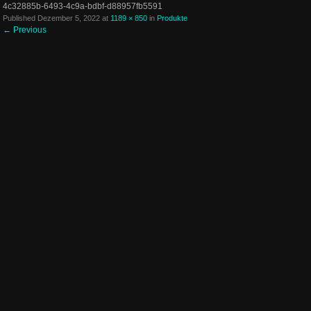
4c32885b-6493-4c9a-bdbf-d88957fb5591
Published
Dezember 5, 2022
at
1189 × 850
in
Produkte
←
Previous