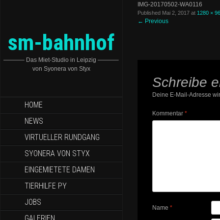
IMG-20170502-WA0116
Published
Mai 2, 2017
at
1280 × 9
←
Previous
sm-bahnhof
———– Das Miet-Studio in Leipzig ———–
von Syonera von Styx
Schreibe 
Deine E-Mail-Adresse wird
HOME
Kommentar
*
NEWS
VIRTUELLER RUNDGANG
SYONERA VON STYX
EINGEMIETETE DAMEN
TIERHILFE PY
JOBS
Name
*
GALERIEN