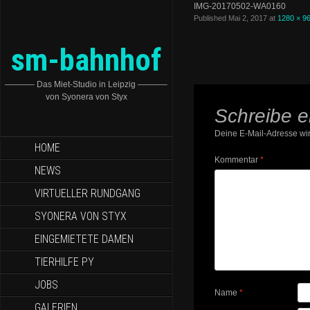
IMG-20170502-WA0160
Published
Mai 2, 2017
at
1280 × 9
sm-bahnhof
———– Das Miet-Studio in Leipzig ———–
von Syonera von Styx
Schreibe 
Deine E-Mail-Adresse wird
HOME
Kommentar
*
NEWS
VIRTUELLER RUNDGANG
SYONERA VON STYX
EINGEMIETETE DAMEN
TIERHILFE PY
JOBS
Name
*
GALERIEN