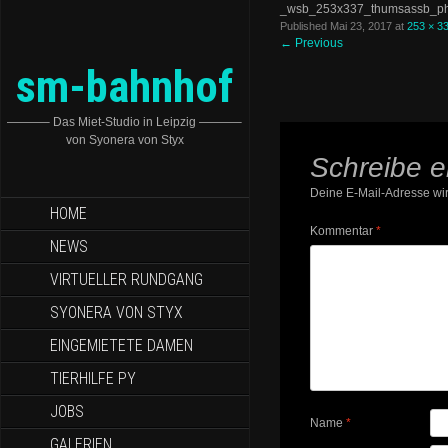
_wsb_253x337_thumsassb_p
Published
Mai 23, 2017
at
253 × 3
←
Previous
sm-bahnhof
———– Das Miet-Studio in Leipzig ———–
von Syonera von Styx
Schreibe 
Deine E-Mail-Adresse wird
HOME
Kommentar
*
NEWS
VIRTUELLER RUNDGANG
SYONERA VON STYX
EINGEMIETETE DAMEN
TIERHILFE PY
JOBS
Name
*
GALERIEN