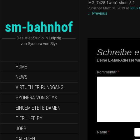
IMG_7428-1web1 shoot 8.2.
Published
März 31, 2019
at
565 × 
←
Previous
sm-bahnhof
———– Das Miet-Studio in Leipzig ———–
von Syonera von Styx
Schreibe 
Deine E-Mail-Adresse wird
HOME
Kommentar
*
NEWS
VIRTUELLER RUNDGANG
SYONERA VON STYX
EINGEMIETETE DAMEN
TIERHILFE PY
JOBS
Name
*
GALERIEN