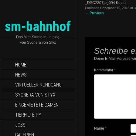
_DSC2307jpg094 Kopie
Published
Dezember 10, 2018
at
3
←
Previous
sm-bahnhof
———– Das Miet-Studio in Leipzig ———–
von Syonera von Styx
Schreibe 
Deine E-Mail-Adresse wird
HOME
Kommentar
*
NEWS
VIRTUELLER RUNDGANG
SYONERA VON STYX
EINGEMIETETE DAMEN
TIERHILFE PY
JOBS
Name
*
GALERIEN