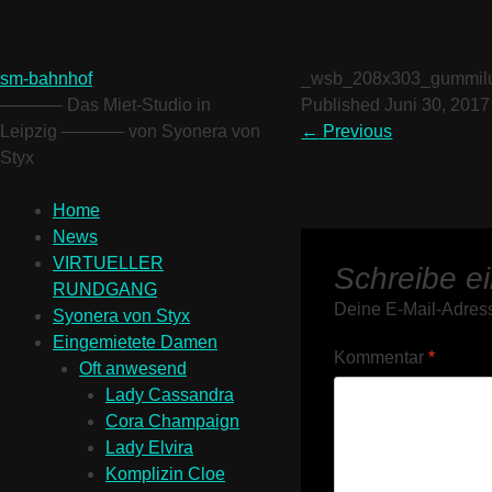
sm-bahnhof
_wsb_208x303_gummil
———– Das Miet-Studio in
Published
Juni 30, 2017
Leipzig ———– von Syonera von
←
Previous
Styx
Home
News
VIRTUELLER
Schreibe e
RUNDGANG
Deine E-Mail-Adresse
Syonera von Styx
Eingemietete Damen
Kommentar
*
Oft anwesend
Lady Cassandra
Cora Champaign
Lady Elvira
Komplizin Cloe