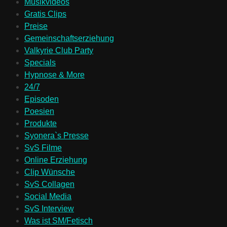
Musikvideos
Gratis Clips
Preise
Gemeinschaftserziehung
Valkyrie Club Party
Specials
Hypnose & More
24/7
Episoden
Poesien
Produkte
Syonera`s Presse
SvS Filme
Online Erziehung
Clip Wünsche
SvS Collagen
Social Media
SvS Interview
Was ist SM/Fetisch