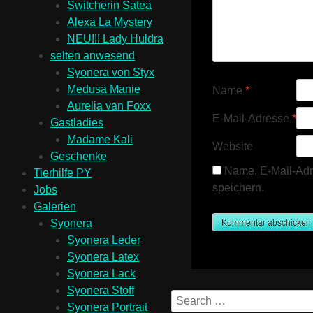
Switcherin Satea
Alexa La Mystery
NEU!!! Lady Huldra
selten anwesend
Syonera von Styx
Medusa Manie
Name
*
Aurelia van Foxx
E-Mail-Adresse
*
Gastladies
Madame Kali
Website
Geschenke
Name, E-Mail-Adr
Tierhilfe PY
speichern.
Jobs
Galerien
Syonera
Syonera Leder
Syonera Latex
Syonera Lack
Syonera Stoff
Syonera Portrait