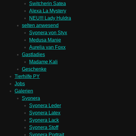
Switcherin Satea
Alexa La Mystery
NEU!!! Lady Huldra
selten anwesend
Syonera von Styx
Medusa Manie
Aurelia van Foxx
Gastladies
Madame Kali
Geschenke
Tierhilfe PY
Jobs
Galerien
Syonera
Syonera Leder
Syonera Latex
Syonera Lack
Syonera Stoff
Syonera Portrait