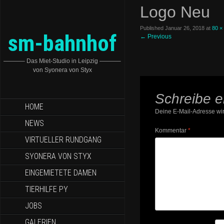
Logo Neu
Published
Januar 26, 2018
at
80 ×
sm-bahnhof
←
Previous
———– Das Miet-Studio in Leipzig ———–
von Syonera von Styx
Schreibe 
HOME
Deine E-Mail-Adresse wird
NEWS
Kommentar
*
VIRTUELLER RUNDGANG
SYONERA VON STYX
EINGEMIETETE DAMEN
TIERHILFE PY
JOBS
GALERIEN