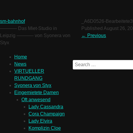
sm-bahnhof
_A6D0526-Bearbeitete
———– Das Miet-Studio in
Published
August 26, 2
Leipzig ———– von Syonera von
←
Previous
Styx
Home
News
VIRTUELLER
RUNDGANG
Syonera von Styx
Eingemietete Damen
Oft anwesend
Lady Cassandra
Cora Champaign
Lady Elvira
Komplizin Cloe