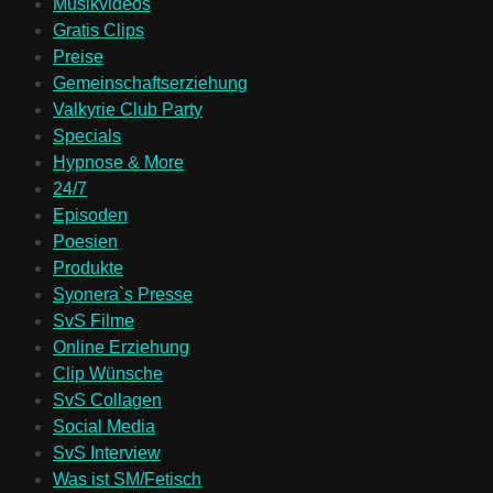
Musikvideos
Gratis Clips
Preise
Gemeinschaftserziehung
Valkyrie Club Party
Specials
Hypnose & More
24/7
Episoden
Poesien
Produkte
Syonera`s Presse
SvS Filme
Online Erziehung
Clip Wünsche
SvS Collagen
Social Media
SvS Interview
Was ist SM/Fetisch