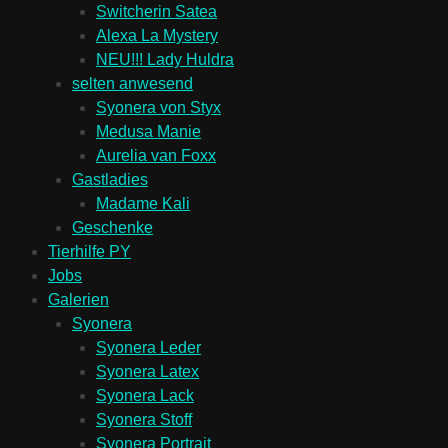
Switcherin Satea
Alexa La Mystery
NEU!!! Lady Huldra
selten anwesend
Syonera von Styx
Medusa Manie
Aurelia van Foxx
Gastladies
Madame Kali
Geschenke
Tierhilfe PY
Jobs
Galerien
Syonera
Syonera Leder
Syonera Latex
Syonera Lack
Syonera Stoff
Syonera Portrait