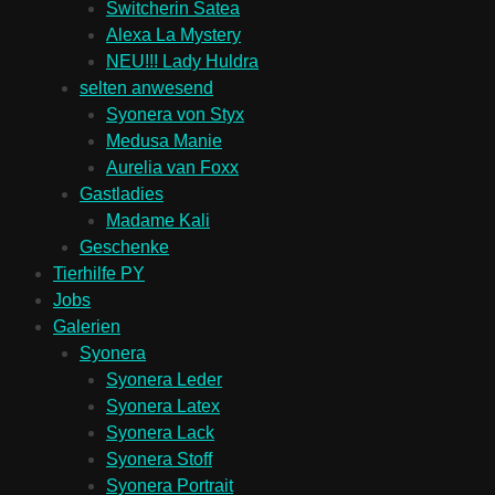
Switcherin Satea
Alexa La Mystery
NEU!!! Lady Huldra
selten anwesend
Syonera von Styx
Medusa Manie
Aurelia van Foxx
Gastladies
Madame Kali
Geschenke
Tierhilfe PY
Jobs
Galerien
Syonera
Syonera Leder
Syonera Latex
Syonera Lack
Syonera Stoff
Syonera Portrait