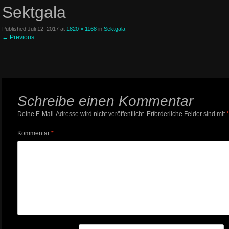
Sektgala
Published
Juli 12, 2017
at
1820 × 1168
in
Sektgala
←
Previous
Schreibe einen Kommentar
Deine E-Mail-Adresse wird nicht veröffentlicht.
Erforderliche Felder sind mit
*
Kommentar
*