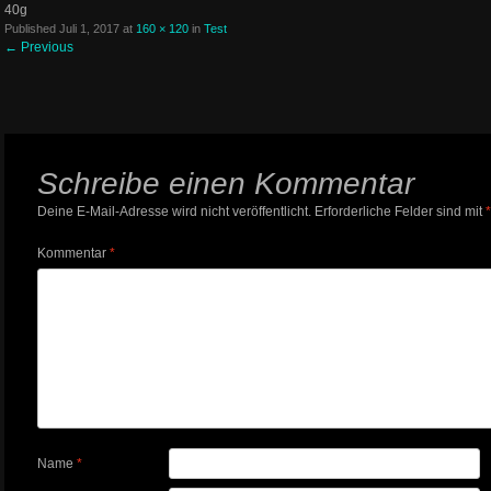
40g
Published
Juli 1, 2017
at
160 × 120
in
Test
←
Previous
Schreibe einen Kommentar
Deine E-Mail-Adresse wird nicht veröffentlicht.
Erforderliche Felder sind mit
*
Kommentar
*
Name
*