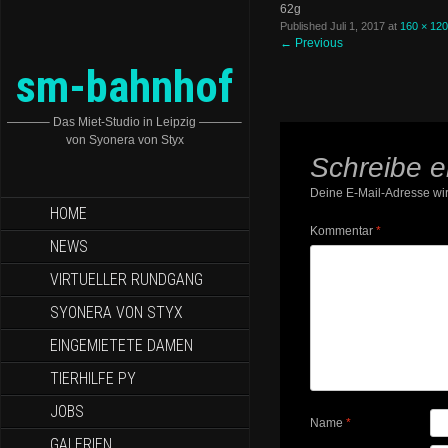
62g
Published
Juli 1, 2017
at
160 × 120
←
Previous
sm-bahnhof
———– Das Miet-Studio in Leipzig ———–
von Syonera von Styx
Schreibe 
Deine E-Mail-Adresse wird
HOME
Kommentar
*
NEWS
VIRTUELLER RUNDGANG
SYONERA VON STYX
EINGEMIETETE DAMEN
TIERHILFE PY
JOBS
Name
*
GALERIEN