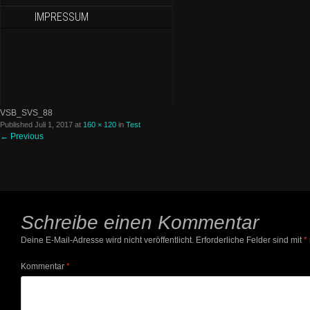
IMPRESSUM
VSB_SVS_88
Published
Juli 1, 2017
at
160 × 120
in
Test
←
Previous
Schreibe einen Kommentar
Deine E-Mail-Adresse wird nicht veröffentlicht.
Erforderliche Felder sind mit
*
Kommentar
*