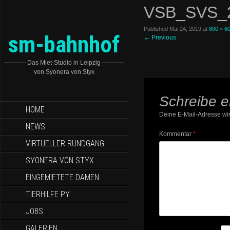
VSB_SVS_
Published
Mai 24, 2019
at
800 × 6
sm-bahnhof
←
Previous
———– Das Miet-Studio in Leipzig ———–
von Syonera von Styx
Schreibe 
HOME
Deine E-Mail-Adresse wird
NEWS
Kommentar
*
VIRTUELLER RUNDGANG
SYONERA VON STYX
EINGEMIETETE DAMEN
TIERHILFE PY
JOBS
GALERIEN