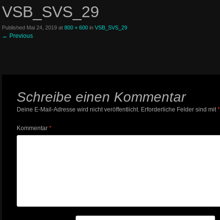
VSB_SVS_29
Published
Mai 24, 2019
at
800 × 600
in
VSB_SVS_29
←
Previous
Schreibe einen Kommentar
Deine E-Mail-Adresse wird nicht veröffentlicht.
Erforderliche Felder sind mit
*
Kommentar
*