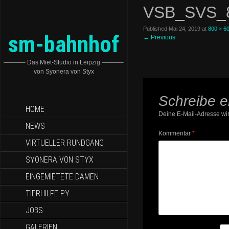
VSB_SVS_
Published
Mai 24, 2019
at
800 × 6
sm-bahnhof
←
Previous
———– Das Miet-Studio in Leipzig ———–
von Syonera von Styx
Schreibe 
HOME
Deine E-Mail-Adresse wird
NEWS
Kommentar
*
VIRTUELLER RUNDGANG
SYONERA VON STYX
EINGEMIETETE DAMEN
TIERHILFE PY
JOBS
GALERIEN