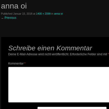
anna oi
Published
Januar 15, 2018
at
1400 × 2099
in
anna oi
←
Previous
Schreibe einen Kommentar
Deine E-Mail-Adresse wird nicht veröffentlicht.
Erforderliche Felder sind mit
*
Kommentar
*