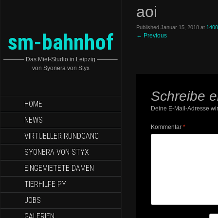
aoi
Published
Januar 15, 2018
at
1400
sm-bahnhof
←
Previous
———– Das Miet-Studio in Leipzig ———–
von Syonera von Styx
Schreibe 
HOME
Deine E-Mail-Adresse wird
NEWS
Kommentar
*
VIRTUELLER RUNDGANG
SYONERA VON STYX
EINGEMIETETE DAMEN
TIERHILFE PY
JOBS
GALERIEN