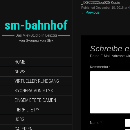
_DSC2322jpg025 Kopie
Published
Dezember 10, 2018
at
4
←
Previous
sm-bahnhof
———– Das Miet-Studio in Leipzig ———–
von Syonera von Styx
Schreibe 
Deine E-Mail-Adresse wird
HOME
Kommentar
*
NEWS
VIRTUELLER RUNDGANG
SYONERA VON STYX
EINGEMIETETE DAMEN
TIERHILFE PY
JOBS
Name
*
GALERIEN